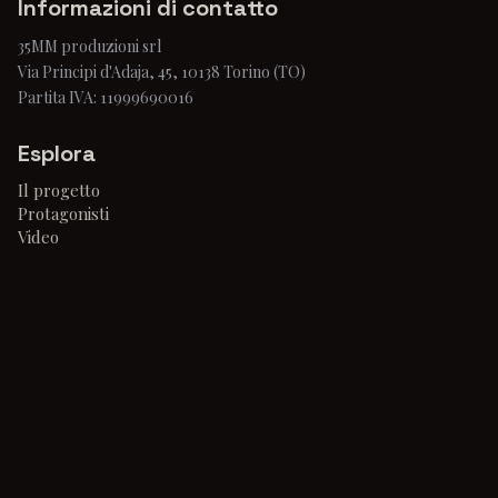
Informazioni di contatto
35MM produzioni srl
Via Principi d'Adaja, 45, 10138 Torino (TO)
Partita IVA: 11999690016
Esplora
Il progetto
Protagonisti
Video
highlight
Blog
crew
faq
sponsor
Testimonianze
Support & Legal
Contatti
Privacy Policy