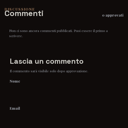
DISCUSSIONE
Commenti
0 approvati
Non ci sono ancora commenti pubblicati. Puoi essere il primo a
scrivere.
Lascia un commento
Il commento sarà visibile solo dopo approvazione.
Nome
Email